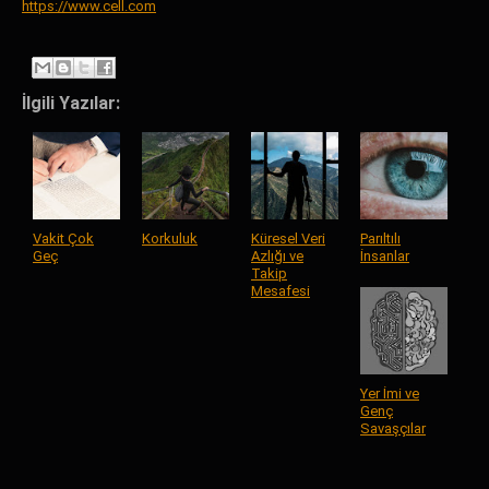
https://www.cell.com
İlgili Yazılar:
Vakit Çok
Korkuluk
Küresel Veri
Parıltılı
Geç
Azlığı ve
İnsanlar
Takip
Mesafesi
Yer İmi ve
Genç
Savaşçılar