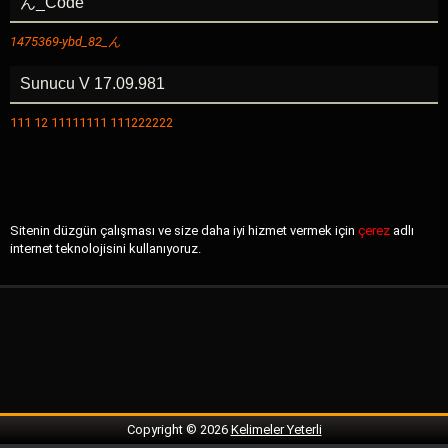
ん_Code
1475369-
ybd
_82_ん
Sunucu V 17.09.981
111 12 11111111 111222222
Sitenin düzgün çalışması ve size daha iyi hizmet vermek için
çerez
adlı
internet teknolojisini kullanıyoruz.
Copyright ©
2026
Kelimeler Yeterli