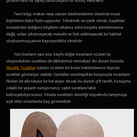
görece narin bir ayrılış daha başarılı bir sonuç verecektir.
Teori bilgi, mekan veya zaman denklemlerinin ötesinde insan
ilişkilerine daha fazla uygundur. Tüketmek ve içerik olmak, başlıkları
insanlardan aldığınız bilgilerin rahatsız edici boyutta derinlemesine
değil, onları ürkütmeyecek mesafe ve fark edilmeyecek bir habitat
oluştururmuşçasına kapsayıcılıkta olmalıdır.
Tüm bunların yanı sıra keşfe değer insanların sözleri ile
oluşturdukları suretlere de dikkatimizi vermeliyiz. Bu durum birazda
Akustik Tuzaklar
içeriyor sözlerin bir kısmı beklentileriniz dışında
suretleri gösteriyor olabilir. Cümleler cisimleşirken karşınızda insanların
fikirleri de elle tutulur bir hal alıyor. Ancak bu durum çift taraflı, konuşma
odaklı bir yaşantı sürüyorsanız, sabit suretlere takılı
kalmayabiliyorsunuz. Yinede suretlerin derinliği nispetinde tartışmaya
açık tıbbi sorunlarda baş gösterebilir.