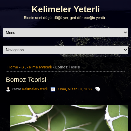
Kelimeler Yeterli
Birinin seni düşündüğü yer, geri döneceğin yerdir..
Home
»
G
,
kelimeleryeterli
» Bornoz Teorisi
Bornoz Teorisi
Yazar
KelimelerYeterli
Cuma, Nisan 01, 2022