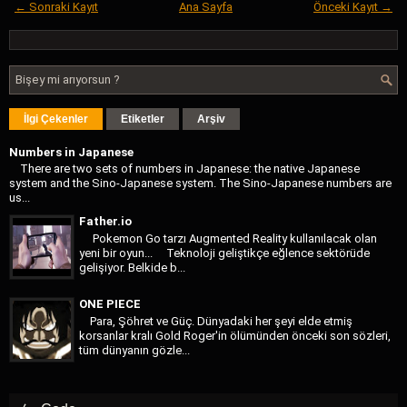
← Sonraki Kayıt
Ana Sayfa
Önceki Kayıt →
İlgi Çekenler
Etiketler
Arşiv
Numbers in Japanese
There are two sets of numbers in Japanese: the native Japanese
system and the Sino-Japanese system. The Sino-Japanese numbers are
us...
Father.io
Pokemon Go tarzı Augmented Reality kullanılacak olan
yeni bir oyun... Teknoloji geliştikçe eğlence sektörüde
gelişiyor. Belkide b...
ONE PIECE
Para, Şöhret ve Güç. Dünyadaki her şeyi elde etmiş
korsanlar kralı Gold Roger'in ölümünden önceki son sözleri,
tüm dünyanın gözle...