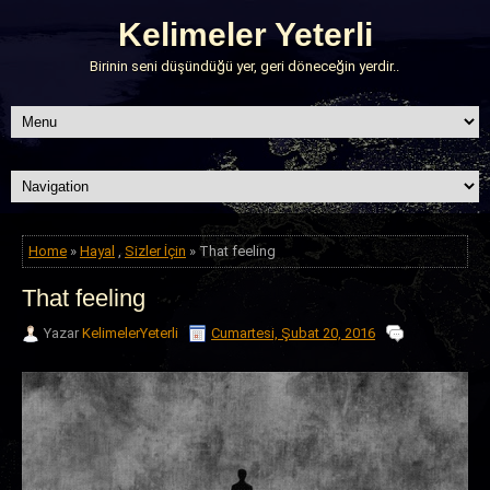
Kelimeler Yeterli
Birinin seni düşündüğü yer, geri döneceğin yerdir..
Home
»
Hayal
,
Sizler İçin
» That feeling
That feeling
Yazar
KelimelerYeterli
Cumartesi, Şubat 20, 2016