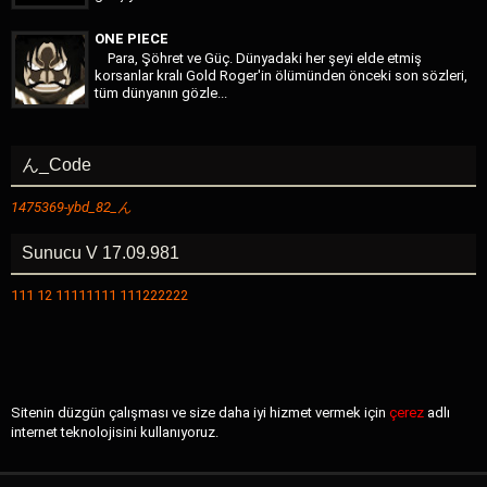
ONE PIECE
Para, Şöhret ve Güç. Dünyadaki her şeyi elde etmiş
korsanlar kralı Gold Roger'in ölümünden önceki son sözleri,
tüm dünyanın gözle...
ん_Code
1475369-
ybd
_82_ん
Sunucu V 17.09.981
111 12 11111111 111222222
Sitenin düzgün çalışması ve size daha iyi hizmet vermek için
çerez
adlı
internet teknolojisini kullanıyoruz.