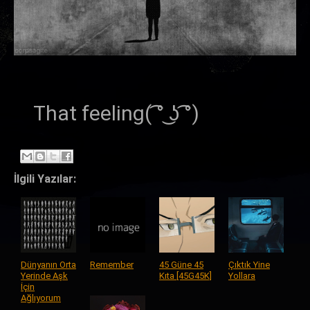
That feeling( ͡° ͜ʖ ͡°)
İlgili Yazılar:
Dünyanın Orta
Remember
45 Güne 45
Çıktık Yine
Yerinde Aşk
Kıta [45G45K]
Yollara
İçin
Ağlıyorum