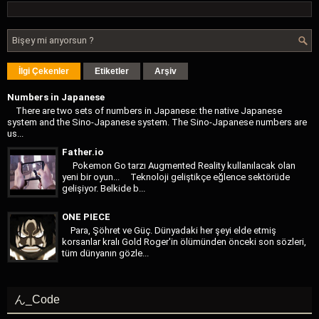
İlgi Çekenler
Etiketler
Arşiv
Numbers in Japanese
There are two sets of numbers in Japanese: the native Japanese
system and the Sino-Japanese system. The Sino-Japanese numbers are
us...
Father.io
Pokemon Go tarzı Augmented Reality kullanılacak olan
yeni bir oyun... Teknoloji geliştikçe eğlence sektörüde
gelişiyor. Belkide b...
ONE PIECE
Para, Şöhret ve Güç. Dünyadaki her şeyi elde etmiş
korsanlar kralı Gold Roger'in ölümünden önceki son sözleri,
tüm dünyanın gözle...
ん_Code