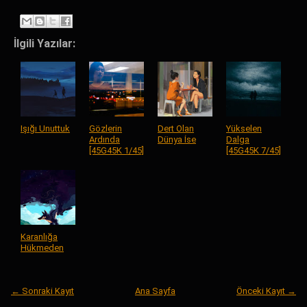
İlgili Yazılar:
Işığı Unuttuk
Gözlerin
Dert Olan
Yükselen
Ardında
Dünya İse
Dalga
[45G45K 1/45]
[45G45K 7/45]
Karanlığa
Hükmeden
← Sonraki Kayıt
Ana Sayfa
Önceki Kayıt →