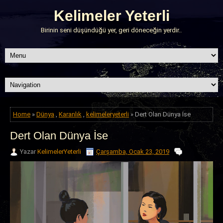
Kelimeler Yeterli
Birinin seni düşündüğü yer, geri döneceğin yerdir..
Home
»
Dünya
,
Karanlık
,
kelimeleryeterli
» Dert Olan Dünya İse
Dert Olan Dünya İse
Yazar
KelimelerYeterli
Çarşamba, Ocak 23, 2019