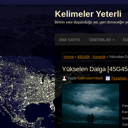
Kelimeler Yeterli
Birinin seni düşündüğü yer, geri döneceğin yer
»
ANA SAYFA
TANITIMLAR
Sİ
Home
»
45G45K
,
Karanlık
» Yükselen D
Yükselen Dalga [45G45
Yazar
KelimelerYeterli
Pazartesi
Hav
Kar
Ses
San