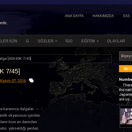
ANA SAYFA
HAKKIMIZDA
SSS
dir..
»
»
ZLER İÇİN
G
SÖZLER
İGO
EĞİTİM
OLAYLAR
alga [45G45K 7/45]
İlgi 
K 7/45]
Number
, Kasım 07, 2016
There 
the nat
Japane
are us...
a kararınca dalgalar
anlık okyanusun içinden
lenir bize en derinden
atın yükseldiği yerden