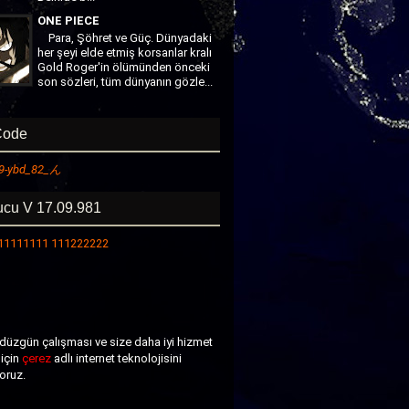
ONE PIECE
Para, Şöhret ve Güç. Dünyadaki
her şeyi elde etmiş korsanlar kralı
Gold Roger'in ölümünden önceki
son sözleri, tüm dünyanın gözle...
ode
9-
ybd
_82_ん
cu V 17.09.981
 11111111 111222222
 düzgün çalışması ve size daha iyi hizmet
için
çerez
adlı internet teknolojisini
yoruz.