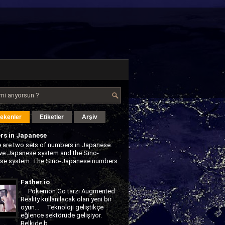
Çekenler
Etiketler
Arşiv
s in Japanese
are two sets of numbers in Japanese:
ive Japanese system and the Sino-
se system. The Sino-Japanese numbers
Father.io
Pokemon Go tarzı Augmented
Reality kullanılacak olan yeni bir
oyun... Teknoloji geliştikçe
eğlence sektörüde gelişiyor.
Belkide b...