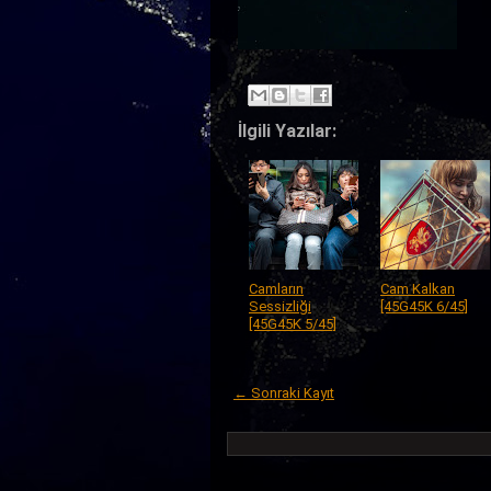
İlgili Yazılar:
Camların
Cam Kalkan
Sessizliği
[45G45K 6/45]
[45G45K 5/45]
← Sonraki Kayıt