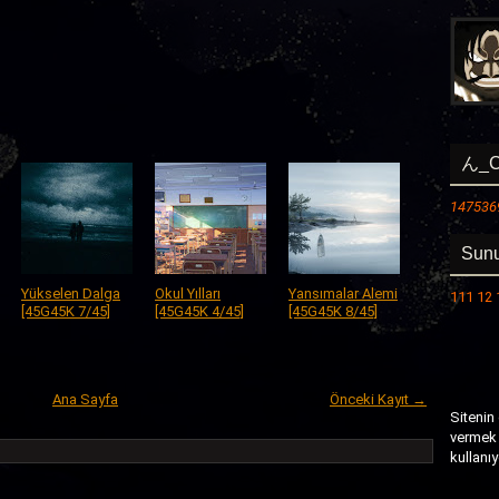
ん_C
147536
Sunu
Yükselen Dalga
Okul Yılları
Yansımalar Alemi
111 12
[45G45K 7/45]
[45G45K 4/45]
[45G45K 8/45]
Ana Sayfa
Önceki Kayıt →
Sitenin
vermek 
kullanı